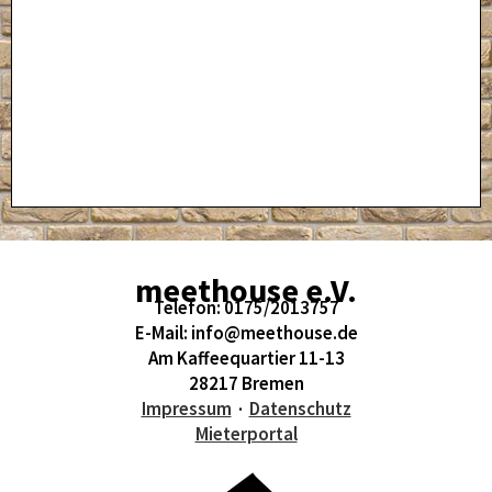
meethouse e.V.
Telefon: 0175/2013757
E-Mail: info@meethouse.de
Am Kaffeequartier 11-13
28217 Bremen
Impressum
·
Datenschutz
Mieterportal